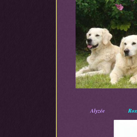
Alyzée
R