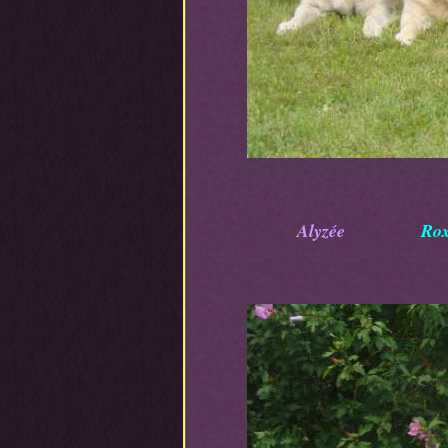
Alyzée
R