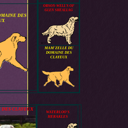
ORSON-WELL'S OF
GLEN SHEALLAG
OMAINE DES
UX
MAM'ZELLE DU
DOMAINE DES
CLAYEUX
 DES CLAYEUX
WATERLOO'S
HERAKLES