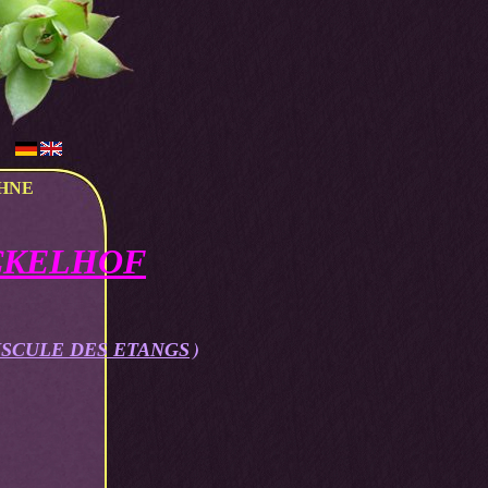
HNE
CKELHOF
)
SCULE DES ETANGS